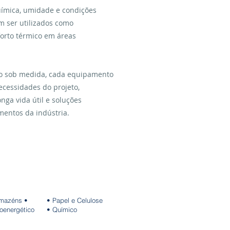
uímica, umidade e condições
 ser utilizados como
orto térmico em áreas
ão sob medida, cada equipamento
cessidades do projeto,
ga vida útil e soluções
mentos da indústria.
mazéns •
• Papel e Celulose
oenergético
• Químico